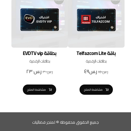
فيض!
تخفيض!
باقة Telfazcom Lite
بطاقة EVDTV vip
بطاقات الرقمية
بطاقات الرقمية
ر.س
٤٩
ر.س
٢٣٠
ر.س
١٥٠
ر.س
٣٠٠
مشاهدة المنتج
مشاهدة المنتج
جميع الحقوق محفوظة © لمتجر فضائيات